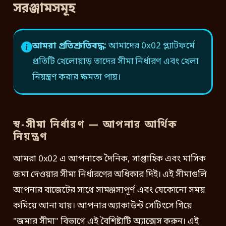
সরঞ্জামসমূহ
আমরা প্রতিশ্রুতিবদ্ধ:
আমাদের 0x02 প্ল্যাটফর্মে
প্রতিটি খেলোয়াড় তাদের সীমা নির্ধারণ এবং খেলা
নিয়ন্ত্রণ করার ক্ষমতা পায়।
স্ব-সীমা নির্ধারণ — আপনার আর্থিক
নিয়ন্ত্রণ
আমরা 0x02 এ আপনাকে দৈনিক, সাপ্তাহিক এবং মাসিক
জমা দেওয়ার সীমা নির্ধারণের অধিকার দিই। এই সীমাগুলি
আপনার বাজেটের সাথে সামঞ্জস্যপূর্ণ এবং যেকোনো সময়
কমিয়ে আনা যায়। আপনার অ্যাকাউন্ট সেটিংসে গিয়ে
"জমার সীমা" বিভাগে এই বৈশিষ্ট্যটি অ্যাক্সেস করুন। এই