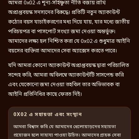
আমরা 0x02 এ শূন্য-সহিষ্ণুতা নীতি বজায় রাখি
অপ্রাপ্তবয়স্ক সদস্যদের বিরুদ্ধে। প্রতিটি নতুন অ্যাকাউন্ট
কঠোর বয়স যাচাইকরণের মধ্য দিয়ে যায়, যার মধ্যে জাতীয়
পরিচয়পত্র বা পাসপোর্ট সংখ্যা জমা দেওয়া অন্তর্ভুক্ত।
আমাদের লক্ষ্য হল নিশ্চিত করা যে 0x02 এ শুধুমাত্র আইনি
বয়সের ব্যক্তিরা আমাদের সেবা অ্যাক্সেস করতে পারে।
যদি আমরা কোনো অ্যাকাউন্ট অপ্রাপ্তবয়স্ক দ্বারা পরিচালিত
সন্দেহ করি, আমরা অবিলম্বে অ্যাকাউন্টটি সাসপেন্ড করি
এবং যেকোনো জমা দেওয়া তহবিল তার অভিভাবক বা
আইনি প্রতিনিধির কাছে ফেরত দিই।
0X02 এ সহায়তা এবং সংস্থান
আমরা বিশ্বাস করি যে আমাদের খেলোয়াড়দের সহায়তা
প্রয়োজন হলে সাহায্য পাওয়া উচিত। আমাদের গ্রাহক সেবা