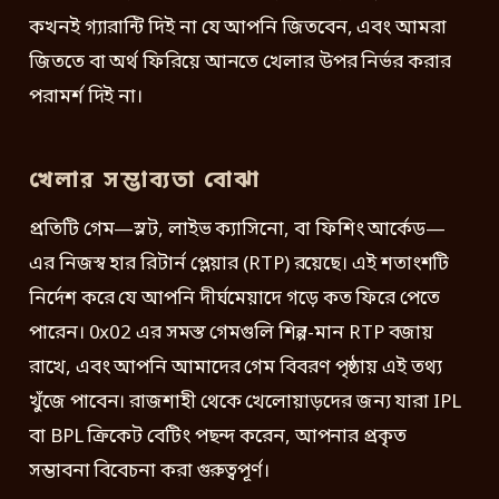
কখনই গ্যারান্টি দিই না যে আপনি জিতবেন, এবং আমরা
জিততে বা অর্থ ফিরিয়ে আনতে খেলার উপর নির্ভর করার
পরামর্শ দিই না।
খেলার সম্ভাব্যতা বোঝা
প্রতিটি গেম—স্লট, লাইভ ক্যাসিনো, বা ফিশিং আর্কেড—
এর নিজস্ব হার রিটার্ন প্লেয়ার (RTP) রয়েছে। এই শতাংশটি
নির্দেশ করে যে আপনি দীর্ঘমেয়াদে গড়ে কত ফিরে পেতে
পারেন। 0x02 এর সমস্ত গেমগুলি শিল্প-মান RTP বজায়
রাখে, এবং আপনি আমাদের গেম বিবরণ পৃষ্ঠায় এই তথ্য
খুঁজে পাবেন। রাজশাহী থেকে খেলোয়াড়দের জন্য যারা IPL
বা BPL ক্রিকেট বেটিং পছন্দ করেন, আপনার প্রকৃত
সম্ভাবনা বিবেচনা করা গুরুত্বপূর্ণ।